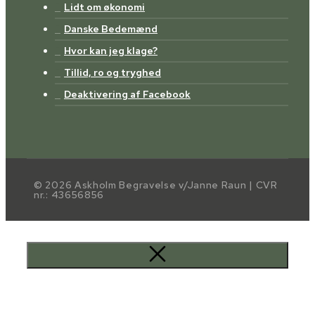
Lidt om økonomi
Danske Bedemænd
Hvor kan jeg klage?
Tillid, ro og tryghed
Deaktivering af Facebook
© 2026 Askholm Begravelse v/Janne Raun | CVR
nr.: 43656856