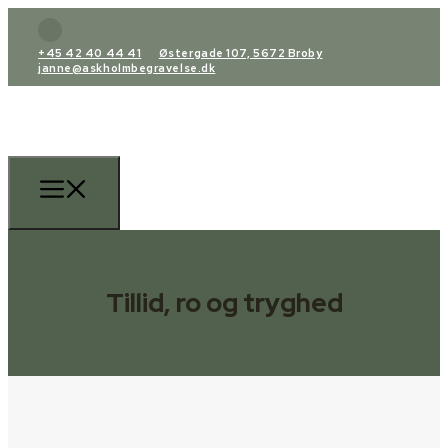
+45 42 40 44 41
Østergade 107, 5672 Broby
janne@askholmbegravelse.dk
Tillid, ro og tryghed